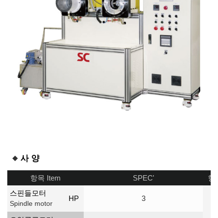
사 양
항목 Item
SPEC'
항목
스핀들모터
HP
3
Spindle motor