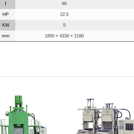
ℓ
60
HP
22.5
KW
5
mm
1850 × 4330 × 2180