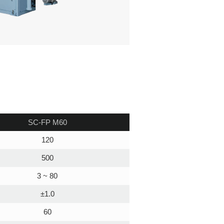
SC-FP M60
120
500
3 ~ 80
±1.0
60