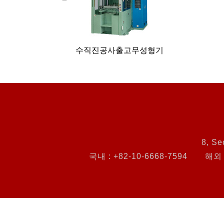
수직진공사출고무성형기
8, Se
국내 : +82-10-6668-7594
해외 :