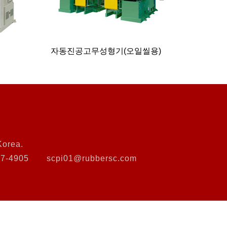
자동진공고무성형기(오일씰용)
자동진
Korea.
87-4905
scpi01@rubbersc.com