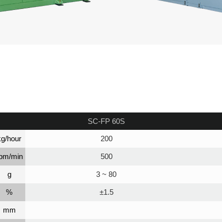
SC-FP 60S
kg/hour
200
pm/min
500
g
3 ~ 80
%
±1.5
mm