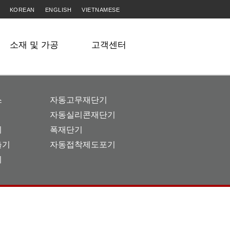
KOREAN
ENGLISH
VIETNAMESE
소재 및 가공
고객센터
스
자동고무재단기
자동실리콘재단기
기
폭재단기
출기
자동접착제도포기
기