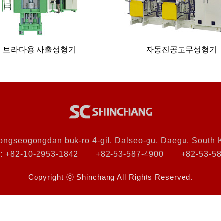
브라다용 사출성형기
자동진공고무성형기
ongseogongdan buk-ro 4-gil, Dalseo-gu, Daegu, South 
 +82-10-2953-1842
+82-53-587-4900
+82-53-5
Copyright ⓒ Shinchang All Rights Reserved.