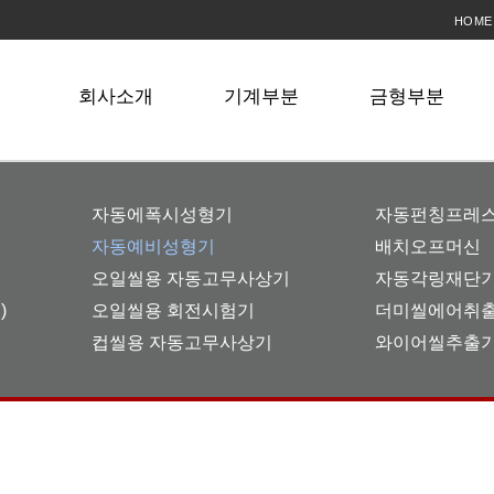
HOME
회사소개
기계부분
금형부분
자동에폭시성형기
자동펀칭프레
자동예비성형기
배치오프머신
오일씰용 자동고무사상기
자동각링재단
)
오일씰용 회전시험기
더미씰에어취
컵씰용 자동고무사상기
와이어씰추출